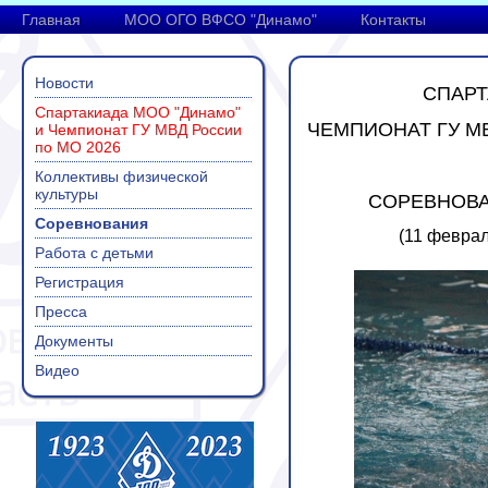
Главная
МОО ОГО ВФСО "Динамо"
Контакты
Новости
СПАРТ
Спартакиада МОО "Динамо"
ЧЕМПИОНАТ ГУ МВ
и Чемпионат ГУ МВД России
по МО 2026
Коллективы физической
культуры
СОРЕВНОВА
Соревнования
(11 феврал
Работа с детьми
Регистрация
Пресса
Документы
Видео