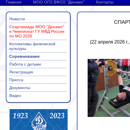
Главная
МОО ОГО ВФСО "Динамо"
Контакты
Новости
СПАРТ
Спартакиада МОО "Динамо"
и Чемпионат ГУ МВД России
по МО 2026
(22 апреля 2026 г
Коллективы физической
культуры
Соревнования
Работа с детьми
Регистрация
Пресса
Документы
Видео