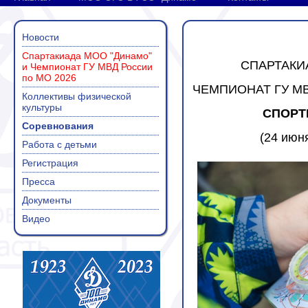
Новости
Спартакиада МОО "Динамо"
СПАРТАКИ
и Чемпионат ГУ МВД России
по МО 2026
ЧЕМПИОНАТ ГУ М
Коллективы физической
культуры
СПОРТ
Соревнования
(24 июня
Работа с детьми
Регистрация
Пресса
Документы
Видео