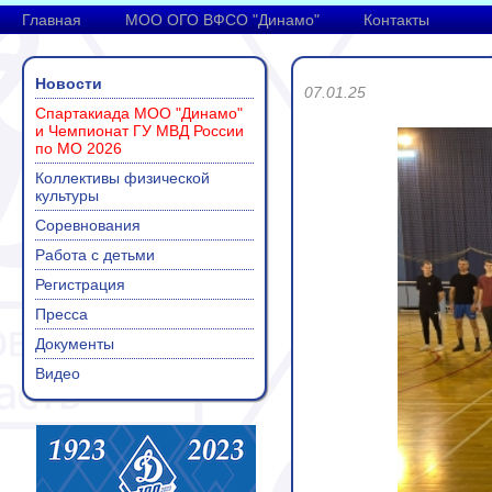
Главная
МОО ОГО ВФСО "Динамо"
Контакты
Новости
07.01.25
Спартакиада МОО "Динамо"
и Чемпионат ГУ МВД России
по МО 2026
Коллективы физической
культуры
Соревнования
Работа с детьми
Регистрация
Пресса
Документы
Видео