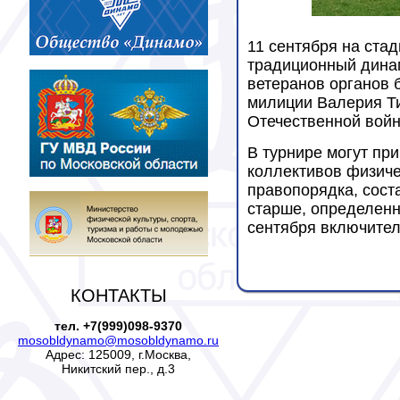
11 сентября на ста
традиционный динам
ветеранов органов 
милиции Валерия Т
Отечественной войне
В турнире могут пр
коллективов физиче
правопорядка, соста
старше, определенн
сентября включител
КОНТАКТЫ
тел. +7(999)098-9370
mosobldynamo@mosobldynamo.ru
Адрес: 125009, г.Москва,
Никитский пер., д.3