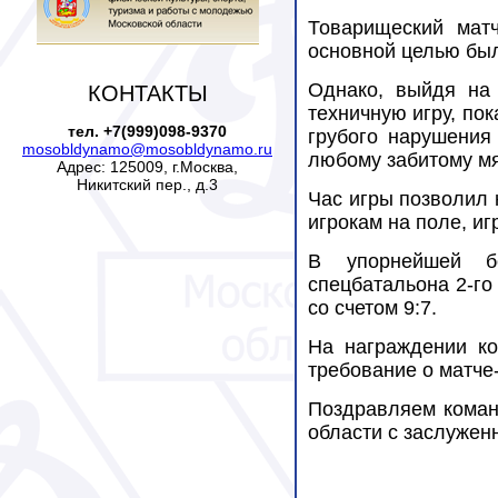
Товарищеский мат
основной целью был
Однако, выйдя на
КОНТАКТЫ
техничную игру, по
тел. +7(999)098-9370
грубого нарушения
mosobldynamo@mosobldynamo.ru
любому забитому мя
Адрес: 125009, г.Москва,
Никитский пер., д.3
Час игры позволил 
игрокам на поле, иг
В упорнейшей б
спецбатальона 2-г
со счетом 9:7.
На награждении к
требование о матче
Поздравляем коман
области с заслужен