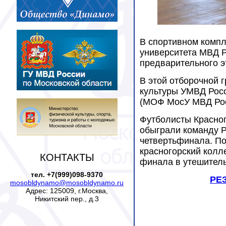
В спортивном компл
университета МВД Р
предварительного э
В этой отборочной 
культуры УМВД Росси
(МОФ МосУ МВД Ро
Футболисты Красног
обыграли команду Ру
четвертьфинала. По
красногорский колле
КОНТАКТЫ
финала в утешитель
тел. +7(999)098-9370
РЕ
mosobldynamo@mosobldynamo.ru
Адрес: 125009, г.Москва,
Никитский пер., д.3