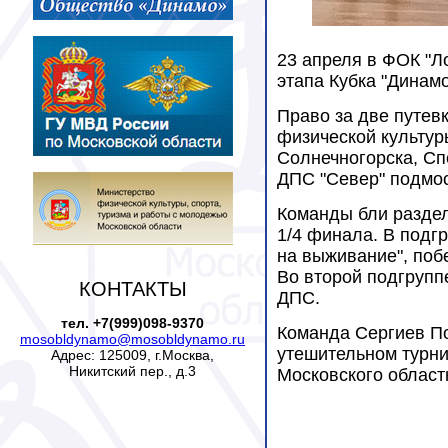
23 апреля в ФОК "Л
этапа Кубка "Динамо
Право за две путев
физической культу
Солнечногорска, Сп
ДПС "Север" подмос
Команды бли раздел
1/4 финала. В подг
на выживание", побе
Во второй подгрупп
КОНТАКТЫ
ДПС.
тел. +7(999)098-9370
Команда Сергиев По
mosobldynamo@mosobldynamo.ru
утешительном турни
Адрес: 125009, г.Москва,
Никитский пер., д.3
Московского област