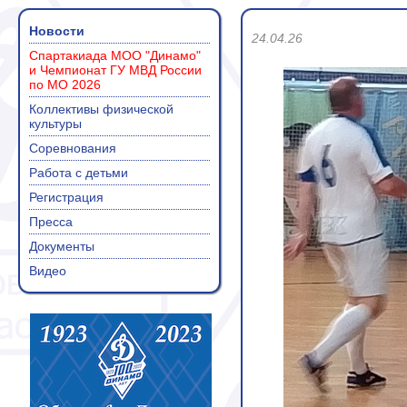
Новости
24.04.26
Спартакиада МОО "Динамо"
и Чемпионат ГУ МВД России
по МО 2026
Коллективы физической
культуры
Соревнования
Работа с детьми
Регистрация
Пресса
Документы
Видео