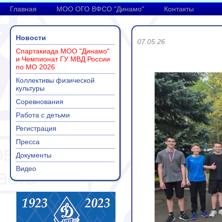
Главная
МОО ОГО ВФСО "Динамо"
Контакты
Новости
07.05.26
Спартакиада МОО "Динамо"
и Чемпионат ГУ МВД России
по МО 2026
Коллективы физической
культуры
Соревнования
Работа с детьми
Регистрация
Пресса
Документы
Видео