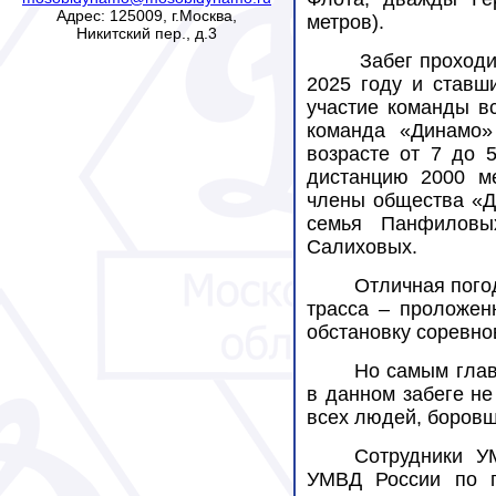
Адрес: 125009, г.Москва,
метров).
Никитский пер., д.3
Забег проходи
2025 году и ставш
участие команды в
команда
«Динамо»
возрасте от 7 до 
дистанцию 2000 м
члены общества «Д
семья Панфиловых
Салиховых.
Отличная пого
трасса – проложен
обстановку соревно
Но самым глав
в данном забеге не
всех людей, боровш
Сотрудники У
УМВД России по г