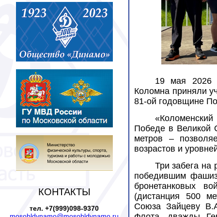
19 мая 2026 
Коломна приняли у
81-ой годовщине По
«Коломенский
Победе в Великой 
метров – позволяе
возрастов и уровней
Три забега на
победившим фашиз
бронетанковых во
КОНТАКТЫ
(дистанция 500 ме
Союза Зайцеву В.А
тел. +7(999)098-9370
Флота, дважды Ге
mosobldynamo@mosobldynamo.ru