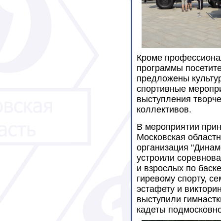
Кроме профессиона
программы посетит
предложены культу
спортивные меропр
выступления творче
коллективов.
В мероприятии прин
Московская област
организация "Динам
устроили соревнова
и взрослых по баске
гиревому спорту, с
эстафету и виктори
выступили гимнастк
кадеты подмосковно