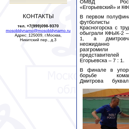
ОМВД Росс
«Егорьевский» и КФ
КОНТАКТЫ
В первом полуфин
футболисты
тел. +7(999)098-9370
Красногорска с тру
mosobldynamo@mosobldynamo.ru
обыграли КФЫК-2 – 
Адрес: 125009, г.Москва,
1, а дмитровч
Никитский пер., д.3
неожиданно
разгромили
представителей
Егорьевска – 7 : 1.
В финале в упор
борьбе коман
Дмитрова буквал