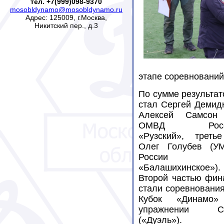
тел. +7(999)098-9370
mosobldynamo@mosobldynamo.ru
Адрес: 125009, г.Москва,
Никитский пер., д.3
этапе соревнований
По сумме результат
стал Сергей Демид
Алексей Самсон
ОМВД Росс
«Рузский», треть
Олег Голубев (У
России
«Балашихинское»).
Второй частью фин
стали соревнования
Кубок «Динамо
упражнении С
(«Дуэль»).