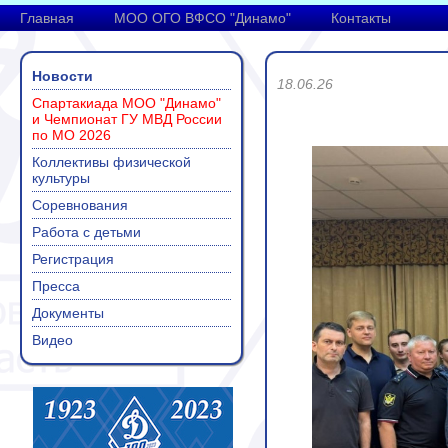
Главная
МОО ОГО ВФСО "Динамо"
Контакты
Новости
18.06.26
Спартакиада МОО "Динамо"
и Чемпионат ГУ МВД России
по МО 2026
Коллективы физической
культуры
Соревнования
Работа с детьми
Регистрация
Пресса
Документы
Видео