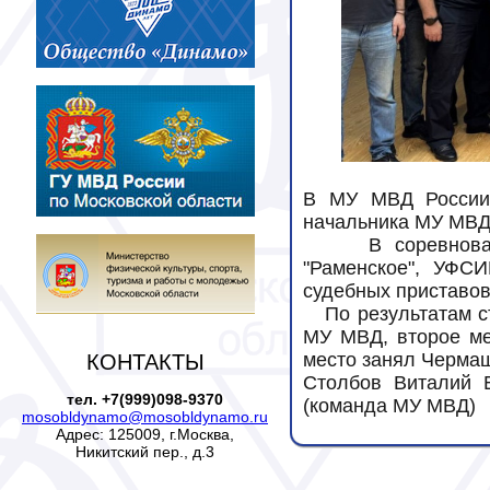
В МУ МВД России 
начальника МУ МВД п
     В соревнованиях приняли участие представители МУ МВД России 
"Раменское", УФС
судебных приставов.
   По результатам стрельб первое место в командном зачете заняла команда 
МУ МВД, второе ме
место занял Чермаш
КОНТАКТЫ
Столбов Виталий Е
тел. +7(999)098-9370
(команда МУ МВД)
mosobldynamo@mosobldynamo.ru
Адрес: 125009, г.Москва,
Никитский пер., д.3