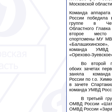
Московской области
Команда аппарат
России победила 
группе в Чем
Областного Главка
второе место
спортсмены МУ МВ
«Балашихинское», 
команда УМВД
«Орехово-Зуевское
Во второй 
обоих зачетах пер
заняла коман
России по г.о. Химк
в зачете Спартаки
команда УМВД Росси
В третьей гр
ОМВД России «Шату
ОМВД России «Зара