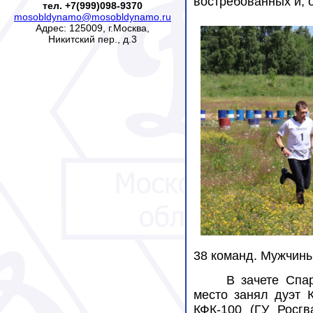
востребованных и, 
тел. +7(999)098-9370
mosobldynamo@mosobldynamo.ru
Адрес: 125009, г.Москва,
Никитский пер., д.3
38 команд. Мужчины
В зачете Спа
место занял дуэт 
КФК-100 (ГУ Росгв