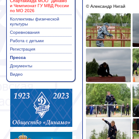
Спартакиада МОО "Динамо"
и Чемпионат ГУ МВД России
© Александр Нигай
по МО 2026
Коллективы физической
культуры
Соревнования
Работа с детьми
Регистрация
Пресса
Документы
Видео