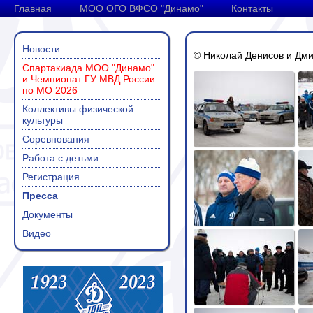
Главная
МОО ОГО ВФСО "Динамо"
Контакты
Новости
© Николай Денисов и Дми
Спартакиада МОО "Динамо"
и Чемпионат ГУ МВД России
по МО 2026
Коллективы физической
культуры
Соревнования
Работа с детьми
Регистрация
Пресса
Документы
Видео