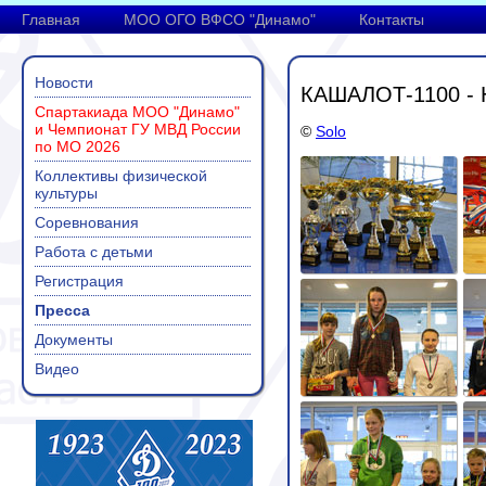
Главная
МОО ОГО ВФСО "Динамо"
Контакты
Новости
КАШАЛОТ-1100 -
Спартакиада МОО "Динамо"
и Чемпионат ГУ МВД России
©
Solo
по МО 2026
Коллективы физической
культуры
Соревнования
Работа с детьми
Регистрация
Пресса
Документы
Видео